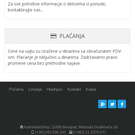
Za sve potrebne informacje o delovima iz ponude,
kontaktirajte nas...
PLAĆANJA
Cene na sajtu su izražene u dinarima sa obračunatim PDV-
om. Plaćanje je isključivo u dinarima. Zadržavamo pravo
promene cena bez prethodne najave.
Početna
Limarija
Hladnjaci
Kontakt
Korpa
AutoVladaShop, 11000 Beograd, Milorada Draškovića 28
(+381) 63 256-192
(+381) 11 2370-571