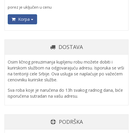
porez je uključen u cenu
Korpa
DOSTAVA
Osim ličnog preuzimanja kupljenu robu možete dobiti i
kurirskom službom na odgovarajuću adresu. Isporuka se vrši
na teritoriji cele Srbije. Ova usluga se naplaćuje po važećem
cenovniku kurirske službe.
Sva roba koje je naručena do 13h svakog radnog dana, biće
isporučena sutradan na vašu adresu.
PODRŠKA