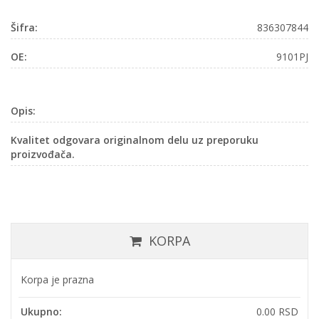
Šifra:
836307844
OE:
9101PJ
Opis:
Kvalitet odgovara originalnom delu uz preporuku
proizvođača.
KORPA
Korpa je prazna
Ukupno:
0.00 RSD