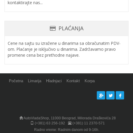
kontaktirajte nas...
PLAĆANJA
Cene na sajtu su izražene u dinarima sa obračunatim PDV-
om. Plaćanje je isključivo u dinarima. Zadržavamo pravo
promene cena bez prethodne najave.
Početna
Limarija
Hladnjaci
Kontakt
Korpa
AutoVladaShop, 11000 Beograd, Milorada Draškovića 28
(+381) 63 256-192
(+381) 11 2370-571
Radno vreme: Radnim danom od 9-16h.