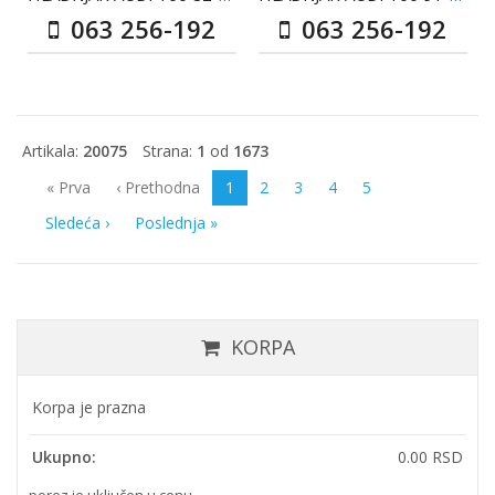
063 256-192
063 256-192
Artikala:
20075
Strana:
1
od
1673
« Prva
‹ Prethodna
1
2
3
4
5
Sledeća ›
Poslednja »
KORPA
Korpa je prazna
Ukupno:
0.00 RSD