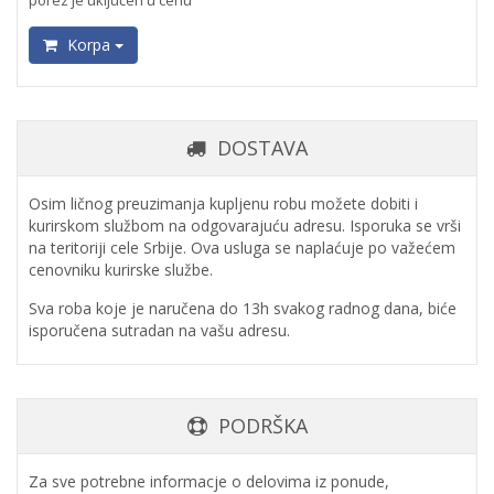
porez je uključen u cenu
Korpa
DOSTAVA
Osim ličnog preuzimanja kupljenu robu možete dobiti i
kurirskom službom na odgovarajuću adresu. Isporuka se vrši
na teritoriji cele Srbije. Ova usluga se naplaćuje po važećem
cenovniku kurirske službe.
Sva roba koje je naručena do 13h svakog radnog dana, biće
isporučena sutradan na vašu adresu.
PODRŠKA
Za sve potrebne informacje o delovima iz ponude,