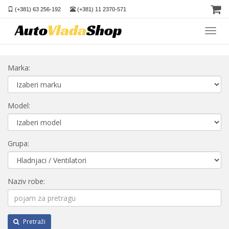
(+381) 63 256-192
(+381) 11 2370-571
Toggl
navig
Marka:
Model:
Grupa:
Naziv robe:
Pretraži