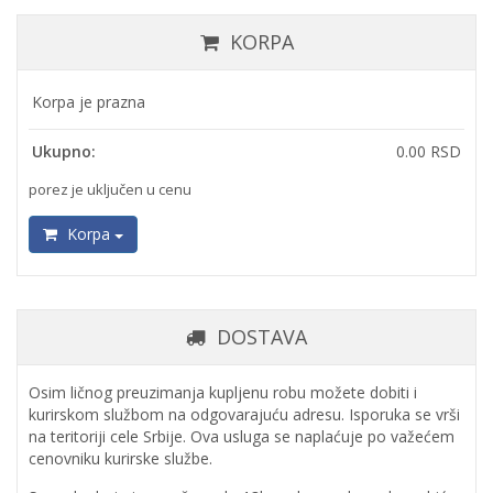
KORPA
Korpa je prazna
Ukupno:
0.00 RSD
porez je uključen u cenu
Korpa
DOSTAVA
Osim ličnog preuzimanja kupljenu robu možete dobiti i
kurirskom službom na odgovarajuću adresu. Isporuka se vrši
na teritoriji cele Srbije. Ova usluga se naplaćuje po važećem
cenovniku kurirske službe.