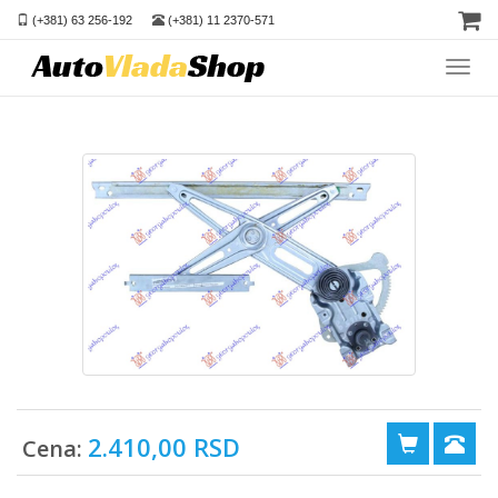
(+381) 63 256-192
(+381) 11 2370-571
Toggl
navig
2.410,00 RSD
Cena: