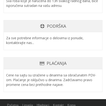
Sva roba koje je naručena do 13h svakog radnog dana, biće
isporučena sutradan na vašu adresu.
PODRŠKA
Za sve potrebne informacje o delovima iz ponude,
kontaktirajte nas...
PLAĆANJA
Cene na sajtu su izražene u dinarima sa obračunatim PDV-
om. Plaćanje je isključivo u dinarima. Zadržavamo pravo
promene cena bez prethodne najave.
Početna
Limarija
Hladnjaci
Kontakt
Korpa