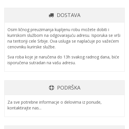
DOSTAVA
Osim ličnog preuzimanja kupljenu robu možete dobiti i
kurirskom službom na odgovarajuću adresu. Isporuka se vrši
na teritoriji cele Srbije. Ova usluga se naplaćuje po važećem
cenovniku kurirske službe.
Sva roba koje je naručena do 13h svakog radnog dana, biće
isporučena sutradan na vašu adresu.
PODRŠKA
Za sve potrebne informacje o delovima iz ponude,
kontaktirajte nas...