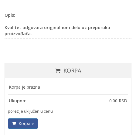
Opis:
Kvalitet odgovara originalnom delu uz preporuku
proizvođača.
KORPA
Korpa je prazna
Ukupno:
0.00 RSD
porez je uključen u cenu
Korpa