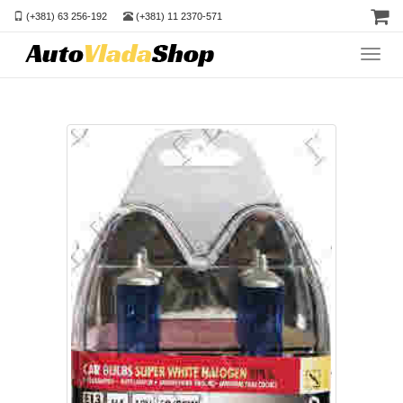
(+381) 63 256-192
(+381) 11 2370-571
Toggl
navig