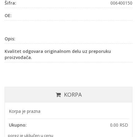
Šifra:
006400150
OE:
Opis:
Kvalitet odgovara originalnom delu uz preporuku
proizvođača.
KORPA
Korpa je prazna
Ukupno:
0.00 RSD
porez je uključen u cenu