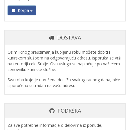
Korpa
DOSTAVA
Osim ličnog preuzimanja kupljenu robu možete dobiti i
kurirskom službom na odgovarajuću adresu. Isporuka se vrši
na teritoriji cele Srbije. Ova usluga se naplaćuje po važećem
cenovniku kurirske službe.
Sva roba koje je naručena do 13h svakog radnog dana, biće
isporučena sutradan na vašu adresu.
PODRŠKA
Za sve potrebne informacje o delovima iz ponude,