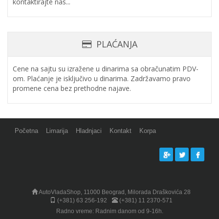
kontaktirajte nas...
PLAĆANJA
Cene na sajtu su izražene u dinarima sa obračunatim PDV-
om. Plaćanje je isključivo u dinarima. Zadržavamo pravo
promene cena bez prethodne najave.
Početna
Limarija
Hladnjaci
Kontakt
Korpa
AutoVladaShop, 11000 Beograd, Milorada Draškovića 28
(+381) 63 256-192
(+381) 11 2370-571
Radno vreme: Radnim danom od 9-16h.