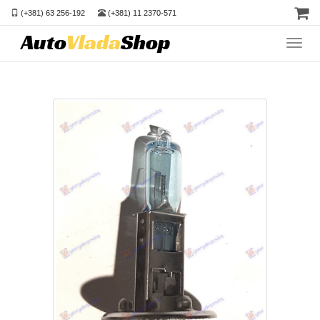
(+381) 63 256-192
(+381) 11 2370-571
Toggl
navig