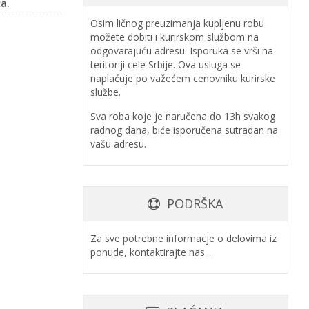
a.
Osim ličnog preuzimanja kupljenu robu
možete dobiti i kurirskom službom na
odgovarajuću adresu. Isporuka se vrši na
teritoriji cele Srbije. Ova usluga se
naplaćuje po važećem cenovniku kurirske
službe.
Sva roba koje je naručena do 13h svakog
radnog dana, biće isporučena sutradan na
vašu adresu.
PODRŠKA
Za sve potrebne informacje o delovima iz
ponude, kontaktirajte nas...