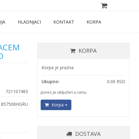
IJA
HLADNJACI
KONTAKT
KORPA
JACEM
KORPA
O
Korpa je prazna
Ukupno:
0.00 RSD
721107483
porez je uključen u cenu
1857508HGRU
Korpa
DOSTAVA