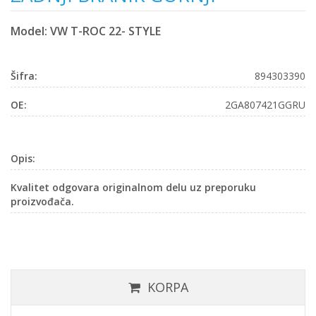
Model: VW T-ROC 22- STYLE
Šifra:
894303390
OE:
2GA807421GGRU
Opis:
Kvalitet odgovara originalnom delu uz preporuku
proizvođača.
KORPA