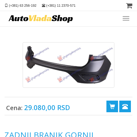
(+381) 63 256-192
(+381) 11 2370-571
Toggl
navig
29.080,00 RSD
Cena:
ZADNJI BRANIK GORNJI