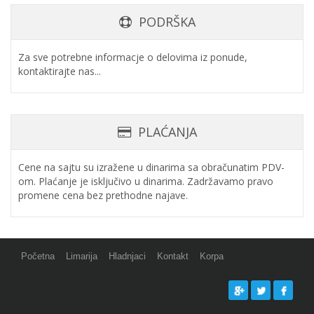
PODRŠKA
Za sve potrebne informacje o delovima iz ponude,
kontaktirajte nas...
PLAĆANJA
Cene na sajtu su izražene u dinarima sa obračunatim PDV-
om. Plaćanje je isključivo u dinarima. Zadržavamo pravo
promene cena bez prethodne najave.
Početna
Limarija
Hladnjaci
Kontakt
Korpa