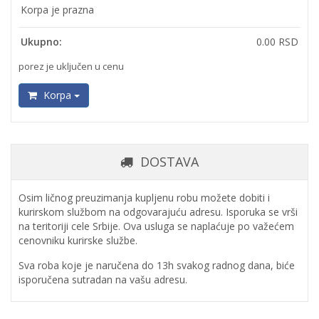
Korpa je prazna
Ukupno:
0.00 RSD
porez je uključen u cenu
Korpa
DOSTAVA
Osim ličnog preuzimanja kupljenu robu možete dobiti i
kurirskom službom na odgovarajuću adresu. Isporuka se vrši
na teritoriji cele Srbije. Ova usluga se naplaćuje po važećem
cenovniku kurirske službe.
Sva roba koje je naručena do 13h svakog radnog dana, biće
isporučena sutradan na vašu adresu.