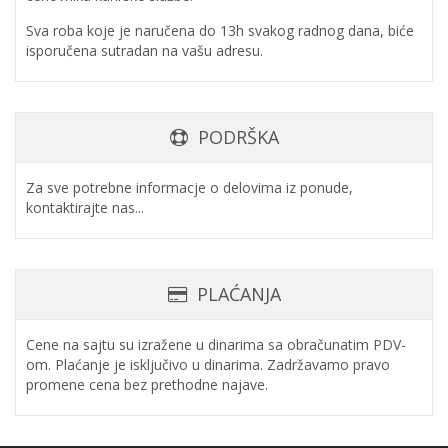
Sva roba koje je naručena do 13h svakog radnog dana, biće
isporučena sutradan na vašu adresu.
PODRŠKA
Za sve potrebne informacje o delovima iz ponude,
kontaktirajte nas...
PLAĆANJA
Cene na sajtu su izražene u dinarima sa obračunatim PDV-
om. Plaćanje je isključivo u dinarima. Zadržavamo pravo
promene cena bez prethodne najave.