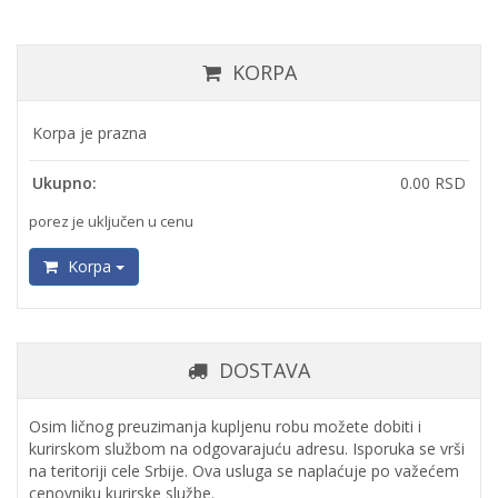
KORPA
Korpa je prazna
Ukupno:
0.00 RSD
porez je uključen u cenu
Korpa
DOSTAVA
Osim ličnog preuzimanja kupljenu robu možete dobiti i
kurirskom službom na odgovarajuću adresu. Isporuka se vrši
na teritoriji cele Srbije. Ova usluga se naplaćuje po važećem
cenovniku kurirske službe.