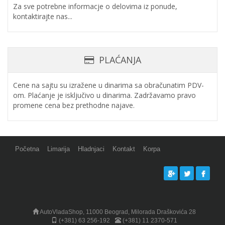
Za sve potrebne informacje o delovima iz ponude,
kontaktirajte nas...
PLAĆANJA
Cene na sajtu su izražene u dinarima sa obračunatim PDV-
om. Plaćanje je isključivo u dinarima. Zadržavamo pravo
promene cena bez prethodne najave.
Početna
Limarija
Hladnjaci
Kontakt
Korpa
AutoVladaShop, 11000 Beograd, Milorada Draškovića 28
(+381) 63 256-192
(+381) 11 2370-571