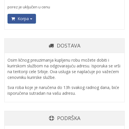
porez je uključen u cenu
Korpa
DOSTAVA
Osim ličnog preuzimanja kupljenu robu možete dobiti i
kurirskom službom na odgovarajuću adresu. Isporuka se vrši
na teritoriji cele Srbije. Ova usluga se naplaćuje po važećem
cenovniku kurirske službe.
Sva roba koje je naručena do 13h svakog radnog dana, biće
isporučena sutradan na vašu adresu.
PODRŠKA