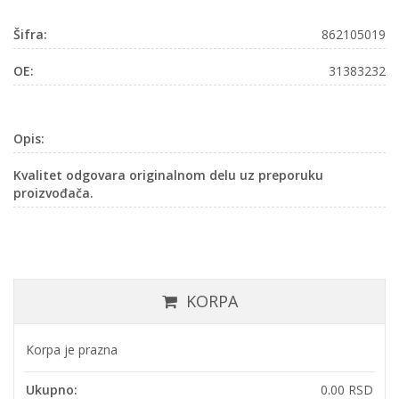
Šifra:
862105019
OE:
31383232
Opis:
Kvalitet odgovara originalnom delu uz preporuku
proizvođača.
KORPA
Korpa je prazna
Ukupno:
0.00 RSD