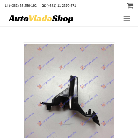
(+381) 63 256-192
(+381) 11 2370-571
Toggl
navig