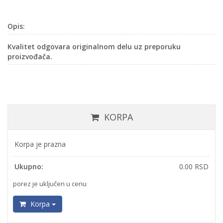
Opis:
Kvalitet odgovara originalnom delu uz preporuku
proizvođača.
KORPA
Korpa je prazna
Ukupno:
0.00 RSD
porez je uključen u cenu
Korpa