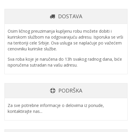
DOSTAVA
Osim ličnog preuzimanja kupljenu robu možete dobiti i
kurirskom službom na odgovarajuću adresu. Isporuka se vrši
na teritoriji cele Srbije. Ova usluga se naplaćuje po važećem
cenovniku kurirske službe.
Sva roba koje je naručena do 13h svakog radnog dana, biće
isporučena sutradan na vašu adresu.
PODRŠKA
Za sve potrebne informacje o delovima iz ponude,
kontaktirajte nas...