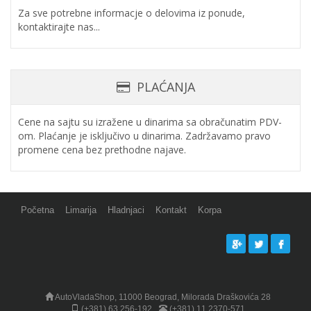
Za sve potrebne informacje o delovima iz ponude,
kontaktirajte nas...
PLAĆANJA
Cene na sajtu su izražene u dinarima sa obračunatim PDV-
om. Plaćanje je isključivo u dinarima. Zadržavamo pravo
promene cena bez prethodne najave.
Početna
Limarija
Hladnjaci
Kontakt
Korpa
AutoVladaShop, 11000 Beograd, Milorada Draškovića 28
(+381) 63 256-192
(+381) 11 2370-571