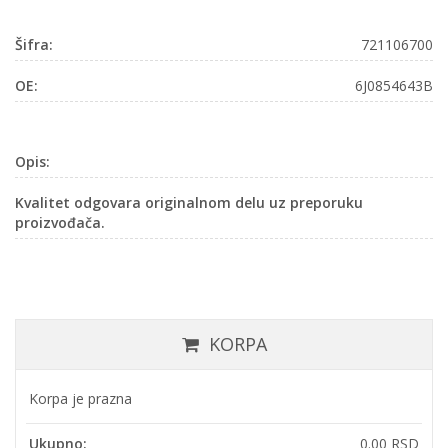
Šifra:
721106700
OE:
6J0854643B
Opis:
Kvalitet odgovara originalnom delu uz preporuku
proizvođača.
KORPA
Korpa je prazna
Ukupno:
0.00 RSD