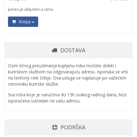
porez je uključen u cenu
Korpa
DOSTAVA
Osim ličnog preuzimanja kupljenu robu možete dobiti i
kurirskom službom na odgovarajuću adresu. Isporuka se vrši
na teritoriji cele Srbije. Ova usluga se naplaćuje po važećem
cenovniku kurirske službe.
Sva roba koje je naručena do 13h svakog radnog dana, biće
isporučena sutradan na vašu adresu.
PODRŠKA