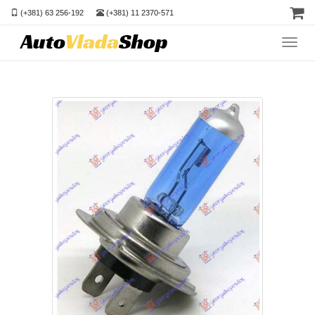
(+381) 63 256-192
(+381) 11 2370-571
Toggl
navig