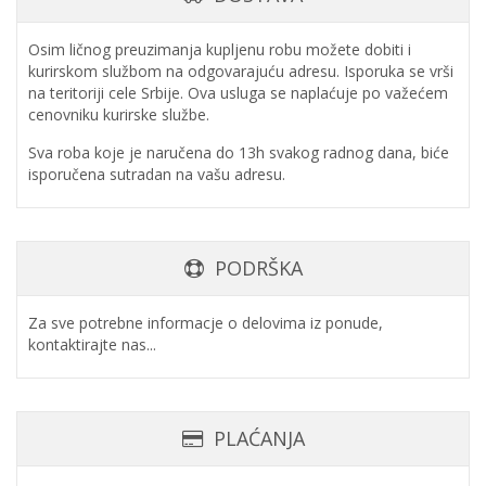
Osim ličnog preuzimanja kupljenu robu možete dobiti i
kurirskom službom na odgovarajuću adresu. Isporuka se vrši
na teritoriji cele Srbije. Ova usluga se naplaćuje po važećem
cenovniku kurirske službe.
Sva roba koje je naručena do 13h svakog radnog dana, biće
isporučena sutradan na vašu adresu.
PODRŠKA
Za sve potrebne informacje o delovima iz ponude,
kontaktirajte nas...
PLAĆANJA