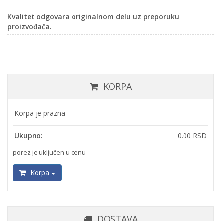
Kvalitet odgovara originalnom delu uz preporuku
proizvođača.
KORPA
Korpa je prazna
Ukupno:
0.00 RSD
porez je uključen u cenu
Korpa
DOSTAVA